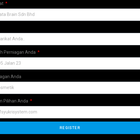
at
h Perniagan Anda
iagan Anda
 Pilihan Anda
REGISTER