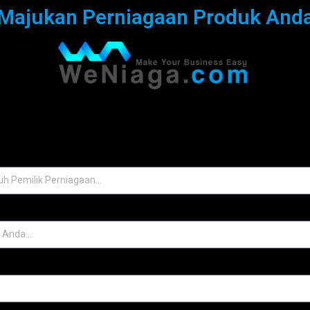
Majukan Perniagaan Produk And
Isi Maklumat Ini Di Bawah